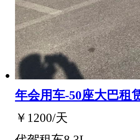
年会用车-50座大巴租
￥
1200
/天
代驾租车8.3L