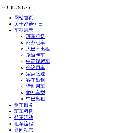
010-82793575
网站首页
关于易通恒日
车型展示
班车租赁
商务租车
大巴车出租
旅游包车
中高端轿车
会议用车
定点接送
客车出租
活动用车
婚礼车型
中巴出租
租车服务
班车租赁
特惠活动
租车流程
新闻动态