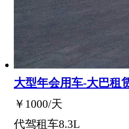
大型年会用车-大巴租
￥
1000
/天
代驾租车8.3L