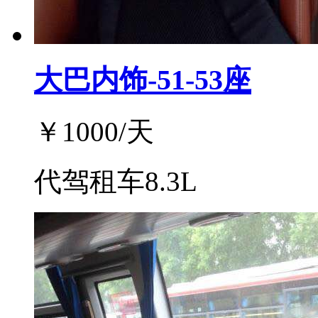
大巴内饰-51-53座
￥
1000
/天
代驾租车8.3L