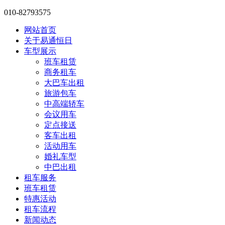
010-82793575
网站首页
关于易通恒日
车型展示
班车租赁
商务租车
大巴车出租
旅游包车
中高端轿车
会议用车
定点接送
客车出租
活动用车
婚礼车型
中巴出租
租车服务
班车租赁
特惠活动
租车流程
新闻动态