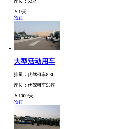
座位：53座
￥
1
/天
预订
大型活动用车
排量：代驾租车8.3L
座位：代驾租车53座
￥
1000
/天
预订