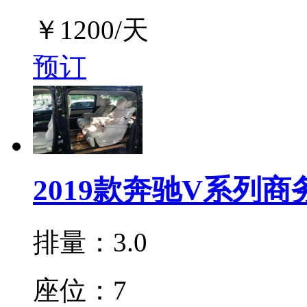
￥
1200
/天
预订
2019款奔驰V系列
排量：3.0
座位：7