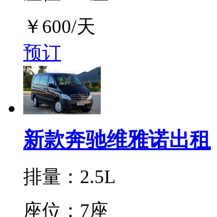
￥
600
/天
预订
新款奔驰维雅诺出租
排量：2.5L
座位：7座