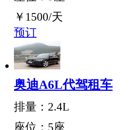
￥
1500
/天
预订
奥迪A6L代驾租车
排量：2.4L
座位：5座