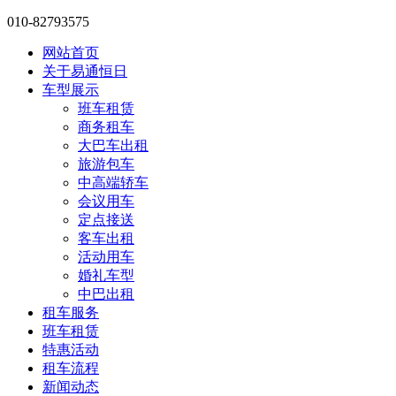
010-82793575
网站首页
关于易通恒日
车型展示
班车租赁
商务租车
大巴车出租
旅游包车
中高端轿车
会议用车
定点接送
客车出租
活动用车
婚礼车型
中巴出租
租车服务
班车租赁
特惠活动
租车流程
新闻动态