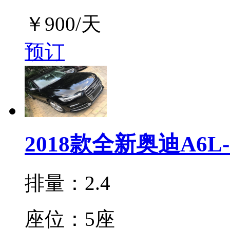
￥
900
/天
预订
2018款全新奥迪A6
排量：2.4
座位：5座