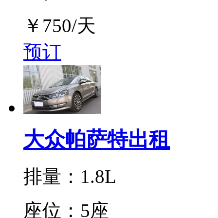
￥
750
/天
预订
大众帕萨特出租
排量：1.8L
座位：5座