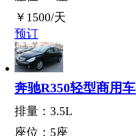
￥
1500
/天
预订
奔驰R350轻型商用
排量：3.5L
座位：5座