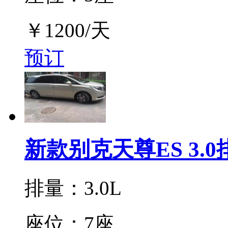
￥
1200
/天
预订
新款别克天尊ES 3.0
排量：3.0L
座位：7座