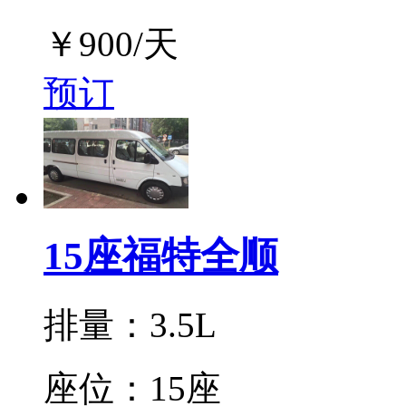
￥
900
/天
预订
15座福特全顺
排量：3.5L
座位：15座