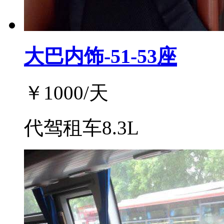
大巴内饰-51-53座
￥
1000
/天
代驾租车8.3L