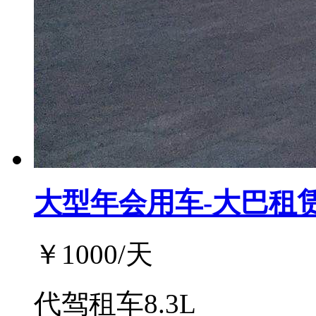
大型年会用车-大巴租
￥
1000
/天
代驾租车8.3L